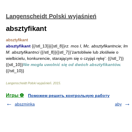
Langenscheidt Polski wyjaśnień
absztyfikant
absztyfikant
absztyfikant
{{/stl_13}}{{stl_8}}
rz. mos I, Mc. absztyfikantncie; lm
M. absztyfikantnci
{{/stl_8}}{{stl_7}}'żartobliwie lub złośliwie o
wielbicielu, konkurencie, starającym się o czyjąś rękę': {{/stl_7}}
{{stl_10}}
Nie mogła uwolnić się od dwóch absztyfikantów.
{{/stl_10}}
Langenscheidt Polski wyjaśnień
.
2015
.
Игры ⚽
Поможем решить контрольную работу
abszminka
aby