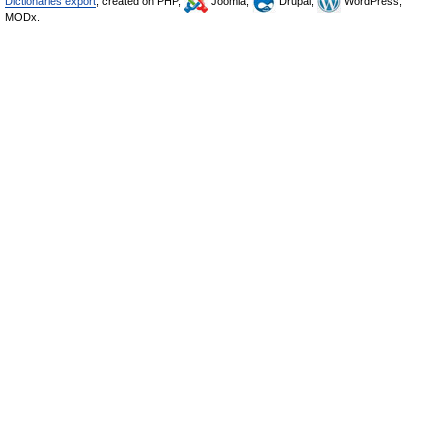
Dictionaries export
, created on PHP,
Joomla,
Drupal,
WordPress,
MODx.