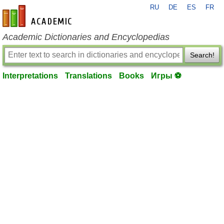
RU
DE
ES
FR
en-academic.com
Academic Dictionaries and Encyclopedias
Search!
Interpretations
Translations
Books
Игры ⚽